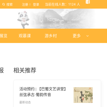
当前在线人数：1124 人
注册
登录
/展览
观慕课
游乡村
更多
报
相关推荐
活动预约 | 【巴蜀文艺讲堂】
丝弦承古·蜀韵传音
最新动态